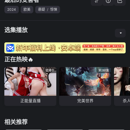
2024
欧美
悬疑
/
惊悚
选集播放
正在热映🔥
直播中
第281集
正能量直播
完美世界
杀
相关推荐