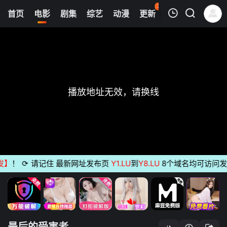
35
首页
电影
剧集
综艺
动漫
更新
热榜
APP
我的观影记录
最后的受害者
清空
】
！
⟳
请记住 最新网址发布页
Y1.LU
到
Y8.LU
8个域名均可访问发布
最后的受害者