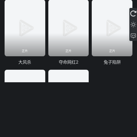
正片
正片
正片
大风杀
夺命网红2
兔子陷阱
正片
正片
暗潮汹涌之惊魂12小时
战争迷雾