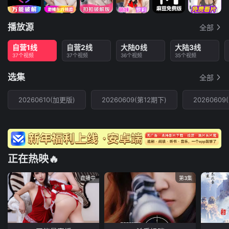
播放源
全部
自营1线
自营2线
大陆0线
大陆3线
37个视频
37个视频
36个视频
35个视频
选集
全部
20260610(加更版)
20260609(第12期下)
20260609
正在热映🔥
直播中
第3集