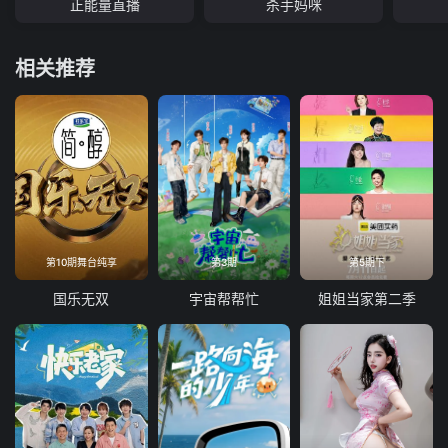
正能量直播
杀手妈咪
相关推荐
第10期舞台纯享
第3期
第5期下
国乐无双
宇宙帮帮忙
姐姐当家第二季