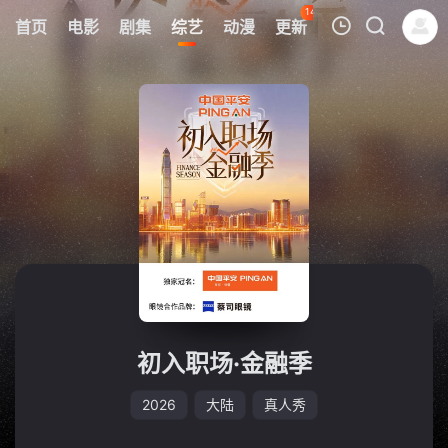
148
首页
电影
剧集
综艺
动漫
更新
热榜
APP
我的观影记录
暂无观看影片的记录
初入职场·金融季
2026
大陆
真人秀