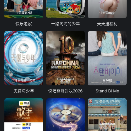
加更版第7期
第1期加更
注册送8888
快乐老家
一路向海的少年
天天送福利
少年奔赴雪山之巅
第7期中
第14期
天籁与少年
说唱巅峰对决2026
Stand BI Me