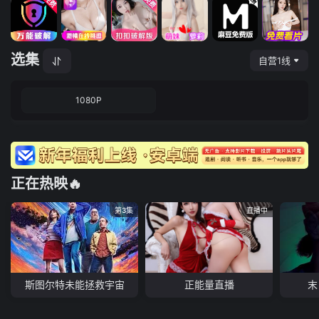
选集
自营1线
1080P
正在热映🔥
第3集
直播中
斯图尔特未能拯救宇宙
正能量直播
末