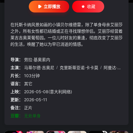
立即播放
收藏
在托斯卡纳风景如画的小镇贝尔维德雷，除了单身母亲艾丽莎
之外，所有女性都已结婚或正在寻找理想伴侣。艾丽莎经营着
莱吉吉奥莱葡萄园。一位儿时好友的重逢，彻底改变了艾丽莎
的生活，唤醒了她以为早已消逝的情感。
导演：
劳拉·基奥索内
主演：
马蒂尔德·吉奥尼
/
克里斯蒂亚诺·卡卡莫
/
阿曼达·卡帕那
片长：
103分钟
语言：
其它
上映：
2026-05-08(意大利网络)
更新：
2026-05-11
备注：
正片
豆瓣：
无处单身