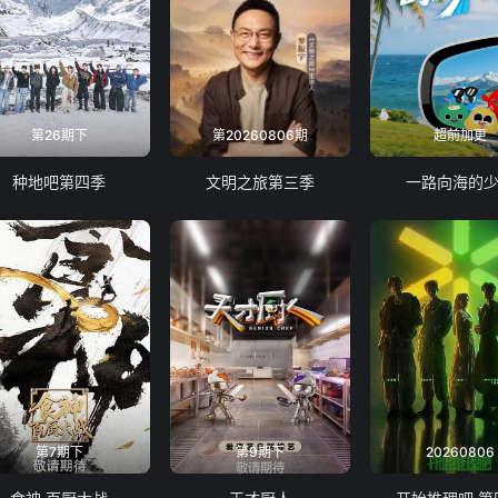
第26期下
第20260806期
超前加更
种地吧第四季
文明之旅第三季
一路向海的
第7期下
第9期下
20260806