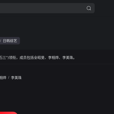
日韩综艺
/
池石三")领衔，成员包括全昭旻、李相烨、李美珠。
相烨
/
李美珠