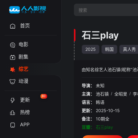
首页
石三play
电影
2025
韩国
真人秀
剧集
综艺
由知名综艺人池石镇(昵称"
动漫
导演：
未知
主演：
池石镇
/
全昭旻
/
李
80
更新
语言：
韩语
更新：
2025-10-15
热榜
备注：
10期全
APP
豆瓣：
石三play