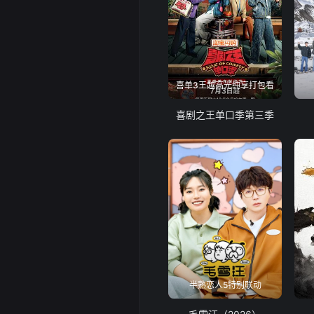
喜单3王越高光纯享打包看
喜剧之王单口季第三季
半熟恋人5特别联动